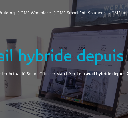
uilding
OMS Workplace
OMS Smart Soft Solutions
OMS, int
ail hybride depu
il
➞
Actualité Smart-Office
➞
Marché
➞
Le travail hybride depuis