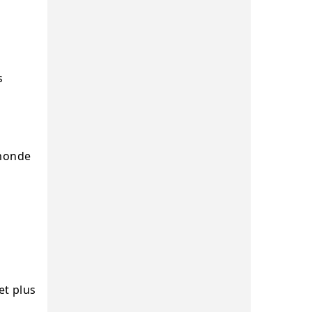
s
 monde
et plus