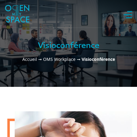
Aller au contenu
Visioconférence
Accueil
➞
OMS Workplace
➞
Visioconférence