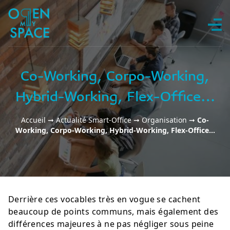
Aller au contenu
Co-Working, Corpo-Working,
Hybrid-Working, Flex-Office…
Accueil
➞
Actualité Smart-Office
➞
Organisation
➞
Co-
Working, Corpo-Working, Hybrid-Working, Flex-Office…
Derrière ces vocables très en vogue se cachent
beaucoup de points communs, mais également des
différences majeures à ne pas négliger sous peine